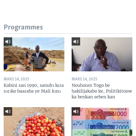
Programmes
MARS 14, 2025
MARS 14, 2025
Kabini san 1990, sanubɔ kɛra
Nouhoum Togo be
sɔrɔko baaraba ye Mali kɔnɔ
hakilijakabo ke, Politikitonw
ka benkan seben kan