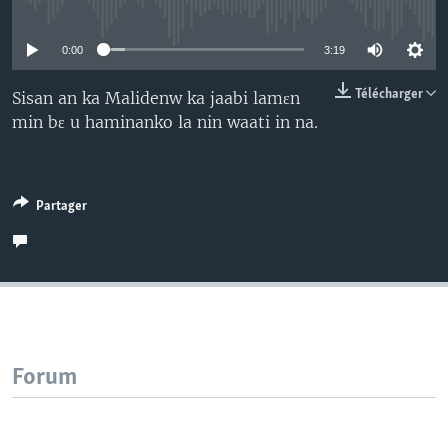
No media source currently available
0:00
3:19
Télécharger
Sisan an ka Malidenw ka jaabi lamɛn
min bɛ u haminanko la nin waati in na.
Partager
Forum