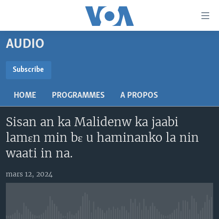
Liens
d'accessibilité
Menu
AUDIO
principal
TV
Retour
RADIO
MALI KURA
Subscribe
à
la
SUBSCRIBE
MALI
MALI KURA
navigation
HOME
PROGRAMMES
A PROPOS
ÉTATS-UNIS
TABALE
principale
S'abonner
Retour
Sisan an ka Malidenw ka jaabi
AN BA FO!
à
Learning English
lamɛn min bɛ u haminanko la nin
FARAFINA FOLI
la
waati in na.
recherche
SUIVEZ-NOUS
mars 12, 2024
Langues