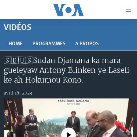
Liens
d'accessibilité
Menu
VIDÉOS
principal
TV
Retour
RADIO
MALI KURA
HOME
PROGRAMMES
A PROPOS
à
la
MALI
MALI KURA
🇸🇩🇺🇸Sudan Djamana ka mara
navigation
ÉTATS-UNIS
TABALE
principale
gueleyaw Antony Blinken ye Laseli
Retour
AN BA FO!
ke ah Hokumou Kono.
à
Learning English
FARAFINA FOLI
la
avril 18, 2023
recherche
SUIVEZ-NOUS
Langues
No media source currently available