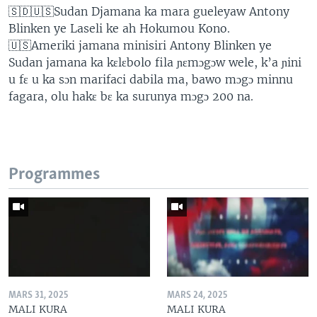
🇸🇩🇺🇸Sudan Djamana ka mara gueleyaw Antony
Blinken ye Laseli ke ah Hokumou Kono.
🇺🇸Ameriki jamana minisiri Antony Blinken ye
Sudan jamana ka kɛlɛbolo fila ɲɛmɔgɔw wele, k’a ɲini
u fɛ u ka sɔn marifaci dabila ma, bawo mɔgɔ minnu
fagara, olu hakɛ bɛ ka surunya mɔgɔ 200 na.
Programmes
MARS 31, 2025
MARS 24, 2025
MALI KURA
MALI KURA