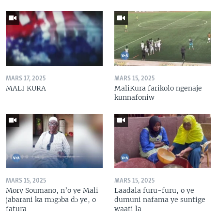
MARS 17, 2025
MARS 15, 2025
MALI KURA
MaliKura farikolo ngenaje
kunnafoniw
MARS 15, 2025
MARS 15, 2025
Mory Soumano, n’o ye Mali
Laadala furu-furu, o ye
jabarani ka mɔgɔba dɔ ye, o
dumuni nafama ye suntige
fatura
waati la