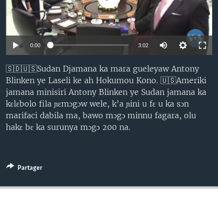
0:00
3:02
🇸🇩🇺🇸Sudan Djamana ka mara gueleyaw Antony
Blinken ye Laseli ke ah Hokumou Kono. 🇺🇸Ameriki
jamana minisiri Antony Blinken ye Sudan jamana ka
kɛlɛbolo fila ɲɛmɔgɔw wele, k’a ɲini u fɛ u ka sɔn
marifaci dabila ma, bawo mɔgɔ minnu fagara, olu
hakɛ bɛ ka surunya mɔgɔ 200 na.
Partager