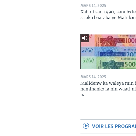
MARS 14, 2025
Kabini san 1990, sanubɔ k
sɔrɔko baaraba ye Mali kɔn
MARS 14, 2025
Malidenw ka waleya min 
haminanko la nin waati n
na.
VOIR LES PROGR