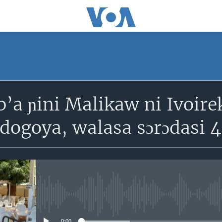
SUBSCRIBE
b’a ɲini Malikaw ni Ivoir
S'abonner
goya, walasa sɔrɔdasi 46
No media source currently avail
0:00