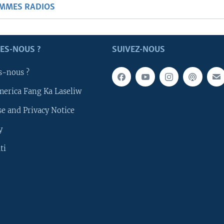
AMMES RADIOS
ES-NOUS ?
SUIVEZ-NOUS
s-nous ?
merica Fang Ka Laseliw
e and Privacy Notice
y
ti