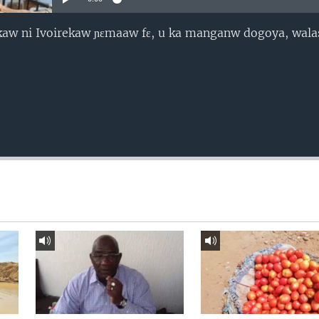
ikaw ni Ivoirekaw ɲɛmaaw fɛ, u ka manganw dogoya, walas