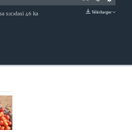
Télécharger
a sɔrɔdasi 46 ka
EMBED