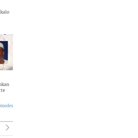
kalo
enkan
rte
pisodes