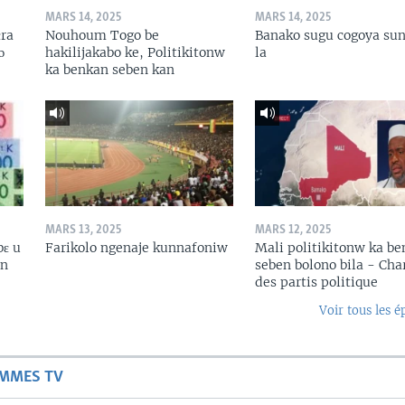
MARS 14, 2025
MARS 14, 2025
ɛra
Nouhoum Togo be
Banako sugu cogoya sun
ɔ
hakilijakabo ke, Politikitonw
la
ka benkan seben kan
MARS 13, 2025
MARS 12, 2025
bɛ u
Farikolo ngenaje kunnafoniw
Mali politikitonw ka b
in
seben bolono bila - Cha
des partis politique
Voir tous les é
AMMES TV