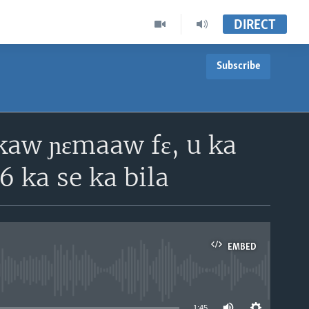
DIRECT
Subscribe
ekaw ɲɛmaaw fɛ, u ka
 ka se ka bila
EMBED
able
1:45