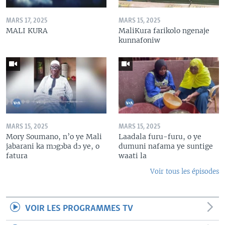
MARS 17, 2025
MARS 15, 2025
MALI KURA
MaliKura farikolo ngenaje
kunnafoniw
MARS 15, 2025
MARS 15, 2025
Mory Soumano, n’o ye Mali
Laadala furu-furu, o ye
jabarani ka mɔgɔba dɔ ye, o
dumuni nafama ye suntige
fatura
waati la
Voir tous les épisodes
VOIR LES PROGRAMMES TV