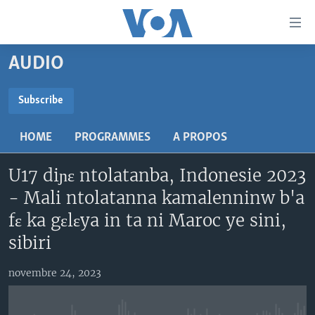
Liens
d'accessibilité
Menu
AUDIO
principal
TV
Retour
RADIO
MALI KURA
Subscribe
à
la
SUBSCRIBE
MALI
MALI KURA
navigation
HOME
PROGRAMMES
A PROPOS
ÉTATS-UNIS
TABALE
principale
S'abonner
Retour
U17 diɲɛ ntolatanba, Indonesie 2023
AN BA FO!
à
Learning English
- Mali ntolatanna kamalenninw b'a
FARAFINA FOLI
la
fɛ ka gɛlɛya in ta ni Maroc ye sini,
recherche
SUIVEZ-NOUS
sibiri
novembre 24, 2023
Langues