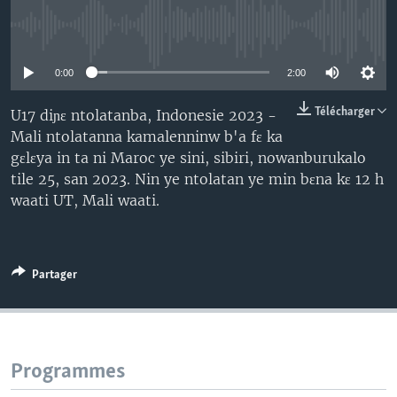
No media source currently available
0:00
2:00
Télécharger
U17 diɲɛ ntolatanba, Indonesie 2023 -
Mali ntolatanna kamalenninw b'a fɛ ka
gɛlɛya in ta ni Maroc ye sini, sibiri, nowanburukalo
tile 25, san 2023. Nin ye ntolatan ye min bɛna kɛ 12 h
waati UT, Mali waati.
Partager
Programmes