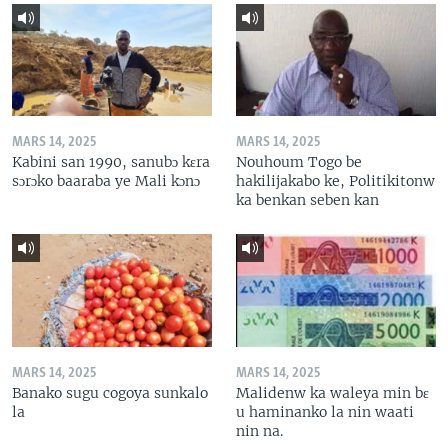
MARS 14, 2025
MARS 14, 2025
Kabini san 1990, sanubɔ kɛra
Nouhoum Togo be
sɔrɔko baaraba ye Mali kɔnɔ
hakilijakabo ke, Politikitonw
ka benkan seben kan
MARS 14, 2025
MARS 14, 2025
Banako sugu cogoya sunkalo
Malidenw ka waleya min bɛ
la
u haminanko la nin waati
nin na.