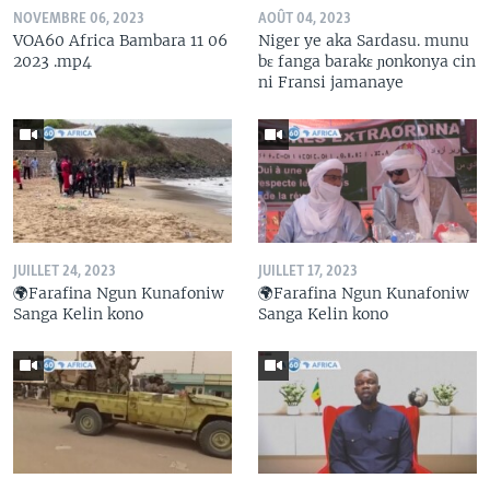
NOVEMBRE 06, 2023
AOÛT 04, 2023
VOA60 Africa Bambara 11 06
Niger ye aka Sardasu. munu
2023 .mp4
bɛ fanga barakɛ ɲonkonya cin
ni Fransi jamanaye
JUILLET 24, 2023
JUILLET 17, 2023
🌍Farafina Ngun Kunafoniw
🌍Farafina Ngun Kunafoniw
Sanga Kelin kono
Sanga Kelin kono