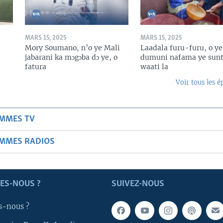
MARS 15, 2025
MARS 15, 2025
Mory Soumano, n’o ye Mali
Laadala furu-furu, o ye
jabarani ka mɔgɔba dɔ ye, o
dumuni nafama ye sunt
fatura
waati la
Voir tous les é
AMMES TV
AMMES RADIOS
ES-NOUS ?
SUIVEZ-NOUS
s-nous ?