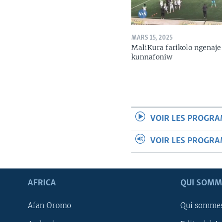
MARS 15, 2025
MaliKura farikolo ngenaje
kunnafoniw
VOIR LES PROGR
VOIR LES PROGR
AFRICA
QUI SOMM
Afan Oromo
Qui somme