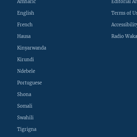
Amharic
Editorial A
English
Terms of Us
French
Accessibilit
Hausa
Radio Waka
Kinyarwanda
Kirundi
Ndebele
Portuguese
Shona
Learning English
Somali
SUIVEZ-NOUS
Swahili
Tigrigna