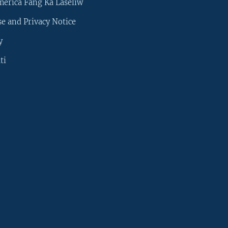
merica Fang Ka Laseliw
e and Privacy Notice
y
ti