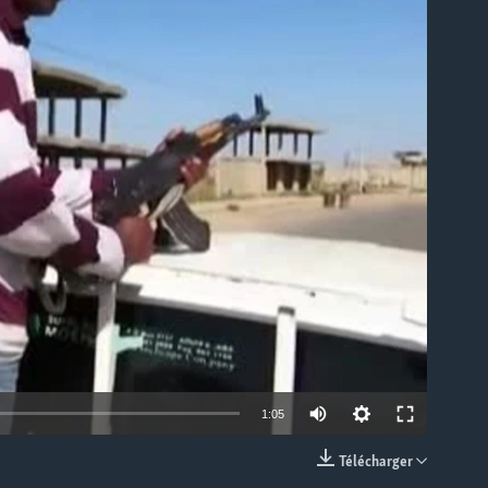
able
1:05
Télécharger
EMBED