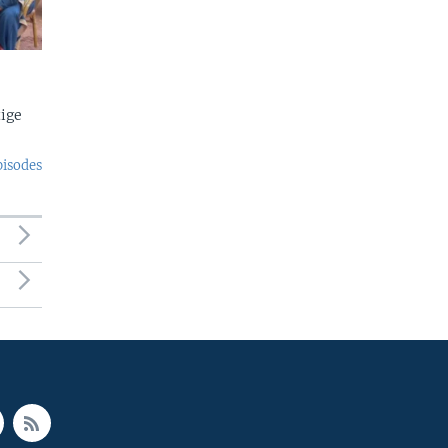
ige
pisodes