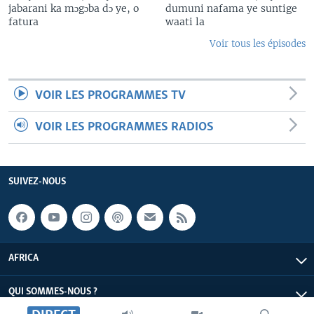
jabarani ka mɔgɔba dɔ ye, o
dumuni nafama ye suntige
fatura
waati la
Voir tous les épisodes
VOIR LES PROGRAMMES TV
VOIR LES PROGRAMMES RADIOS
SUIVEZ-NOUS
AFRICA
QUI SOMMES-NOUS ?