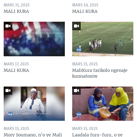
MARS 31, 2025
MARS 24, 2025
MALI KURA
MALI KURA
MARS 17, 2025
MARS 15, 2025
MALI KURA
MaliKura farikolo ngenaje
kunnafoniw
MARS 15, 2025
MARS 15, 2025
Mory Soumano, n’o ye Mali
Laadala furu-furu, o ye