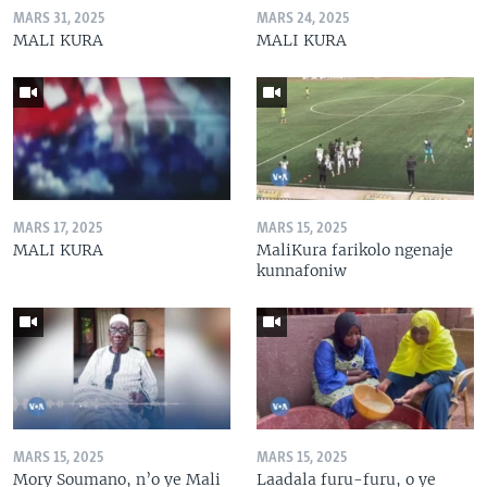
MARS 31, 2025
MARS 24, 2025
MALI KURA
MALI KURA
MARS 17, 2025
MARS 15, 2025
MALI KURA
MaliKura farikolo ngenaje
kunnafoniw
MARS 15, 2025
MARS 15, 2025
Mory Soumano, n’o ye Mali
Laadala furu-furu, o ye