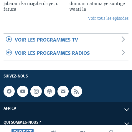
jabarani ka mɔgɔba dɔ ye, o
dumuni nafama ye suntige
fatura
waati la
Voir tous les épisodes
VOIR LES PROGRAMMES TV
VOIR LES PROGRAMMES RADIOS
SUIVEZ-NOUS
AFRICA
QUI SOMMES-NOUS ?