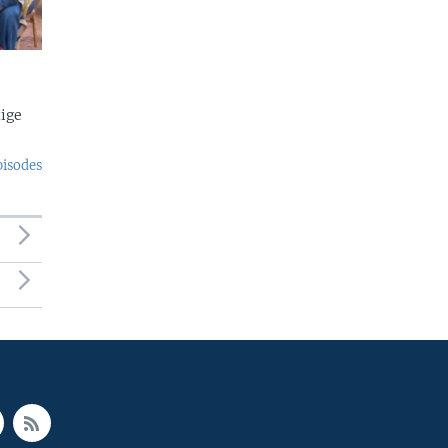
ige
pisodes