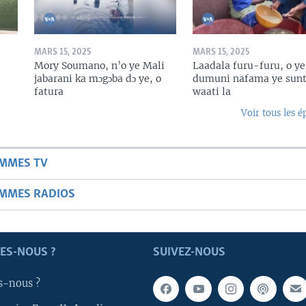
MARS 15, 2025
MARS 15, 2025
Mory Soumano, n’o ye Mali
Laadala furu-furu, o ye
jabarani ka mɔgɔba dɔ ye, o
dumuni nafama ye sunt
fatura
waati la
Voir tous les é
AMMES TV
AMMES RADIOS
ES-NOUS ?
SUIVEZ-NOUS
s-nous ?