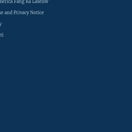
merica Fang Ka Laseliw
e and Privacy Notice
y
ti