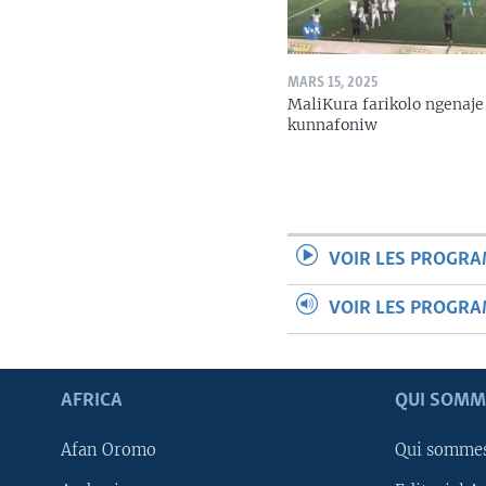
MARS 15, 2025
MaliKura farikolo ngenaje
kunnafoniw
VOIR LES PROGR
VOIR LES PROGR
AFRICA
QUI SOMM
Afan Oromo
Qui somme