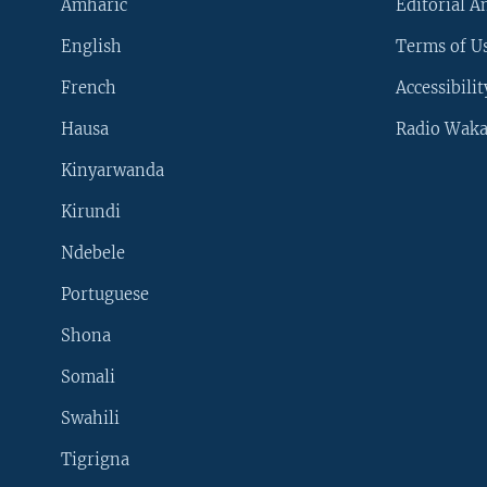
Amharic
Editorial A
English
Terms of Us
French
Accessibilit
Hausa
Radio Waka
Kinyarwanda
Kirundi
Ndebele
Portuguese
Shona
Learning English
Somali
SUIVEZ-NOUS
Swahili
Tigrigna