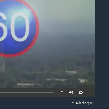
able
1:02
Télécharger
EMBED