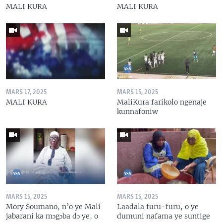
MALI KURA
MALI KURA
MARS 17, 2025
MARS 15, 2025
MALI KURA
MaliKura farikolo ngenaje
kunnafoniw
MARS 15, 2025
MARS 15, 2025
Mory Soumano, n’o ye Mali
Laadala furu-furu, o ye
jabarani ka mɔgɔba dɔ ye, o
dumuni nafama ye suntige