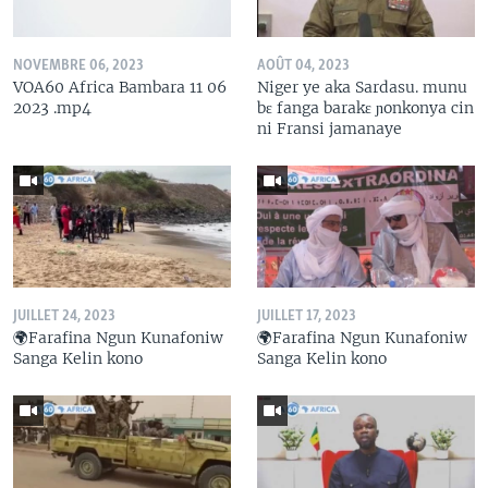
NOVEMBRE 06, 2023
AOÛT 04, 2023
VOA60 Africa Bambara 11 06
Niger ye aka Sardasu. munu
2023 .mp4
bɛ fanga barakɛ ɲonkonya cin
ni Fransi jamanaye
JUILLET 24, 2023
JUILLET 17, 2023
🌍Farafina Ngun Kunafoniw
🌍Farafina Ngun Kunafoniw
Sanga Kelin kono
Sanga Kelin kono