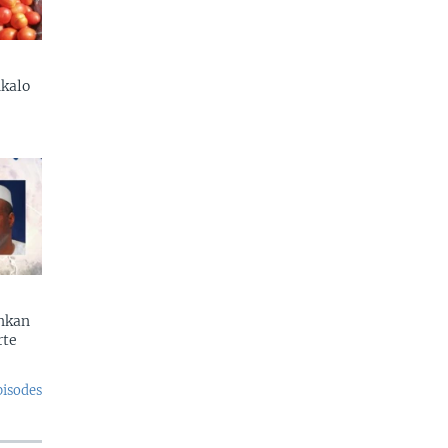
kalo
enkan
rte
pisodes