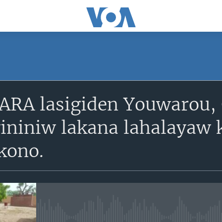
SUBSCRIBE
A lasigiden Youwarou, 
S'abonner
nyininiw lakana lahalayaw
kono.