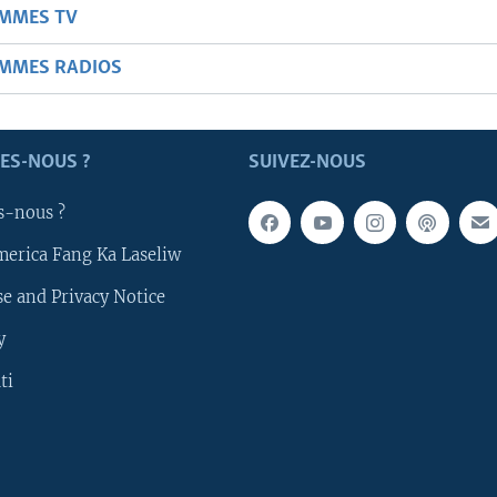
AMMES TV
AMMES RADIOS
ES-NOUS ?
SUIVEZ-NOUS
s-nous ?
merica Fang Ka Laseliw
e and Privacy Notice
y
ti