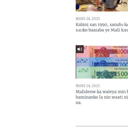
MARS 14, 2025
Kabini san 1990, sanubɔ k
sɔrɔko baaraba ye Mali kɔn
MARS 14, 2025
Malidenw ka waleya min 
haminanko la nin waati n
na.