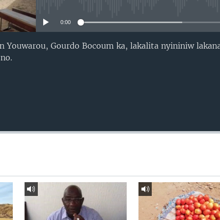
No media source currently avail
0:00
Youwarou, Gourdo Bocoum ka, lakalita nyininiw lakana
no.