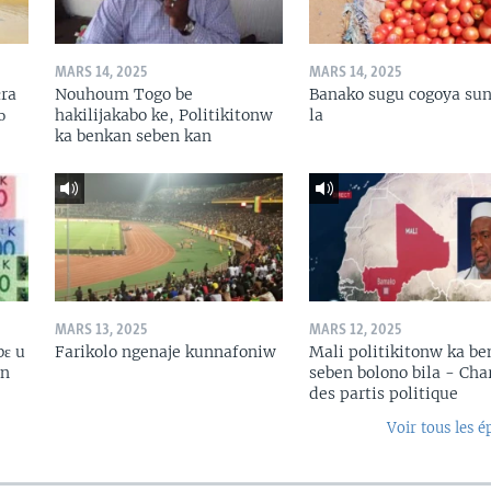
MARS 14, 2025
MARS 14, 2025
ɛra
Nouhoum Togo be
Banako sugu cogoya sun
ɔ
hakilijakabo ke, Politikitonw
la
ka benkan seben kan
MARS 13, 2025
MARS 12, 2025
bɛ u
Farikolo ngenaje kunnafoniw
Mali politikitonw ka b
in
seben bolono bila - Cha
des partis politique
Voir tous les é