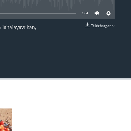
able
1:04
Télécharger
 lahalayaw kan,
EMBED