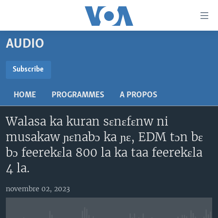
Liens
d'accessibilité
Menu
AUDIO
principal
TV
Retour
RADIO
MALI KURA
Subscribe
à
la
SUBSCRIBE
MALI
MALI KURA
navigation
HOME
PROGRAMMES
A PROPOS
ÉTATS-UNIS
TABALE
principale
S'abonner
Retour
Walasa ka kuran sɛnɛfɛnw ni
AN BA FO!
à
Learning English
musakaw ɲɛnabɔ ka ɲɛ, EDM tɔn bɛ
FARAFINA FOLI
la
bɔ feerekɛla 800 la ka taa feerekɛla
recherche
SUIVEZ-NOUS
4 la.
novembre 02, 2023
Langues