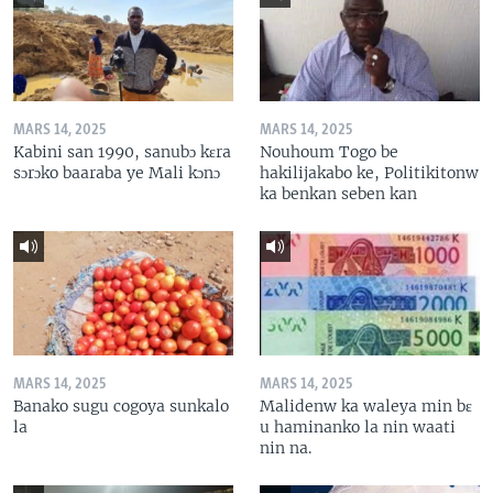
MARS 14, 2025
MARS 14, 2025
Kabini san 1990, sanubɔ kɛra
Nouhoum Togo be
sɔrɔko baaraba ye Mali kɔnɔ
hakilijakabo ke, Politikitonw
ka benkan seben kan
MARS 14, 2025
MARS 14, 2025
Banako sugu cogoya sunkalo
Malidenw ka waleya min bɛ
la
u haminanko la nin waati
nin na.