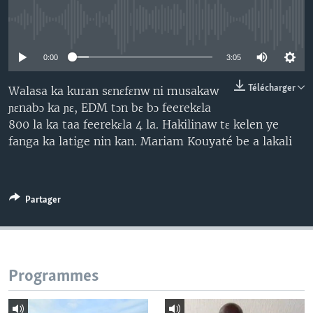
No media source currently available
0:00
3:05
Télécharger
Walasa ka kuran sɛnɛfɛnw ni musakaw
ɲɛnabɔ ka ɲɛ, EDM tɔn bɛ bɔ feerekɛla
800 la ka taa feerekɛla 4 la. Hakilinaw tɛ kelen ye
fanga ka latige nin kan. Mariam Kouyaté be a lakali
Partager
Programmes