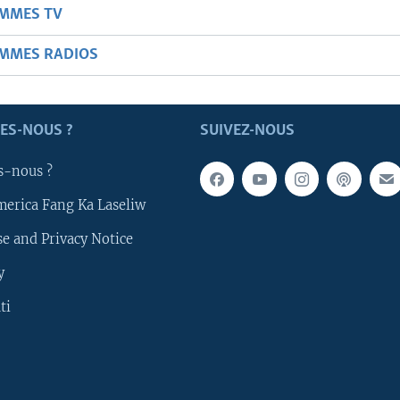
AMMES TV
AMMES RADIOS
ES-NOUS ?
SUIVEZ-NOUS
s-nous ?
merica Fang Ka Laseliw
e and Privacy Notice
y
ti