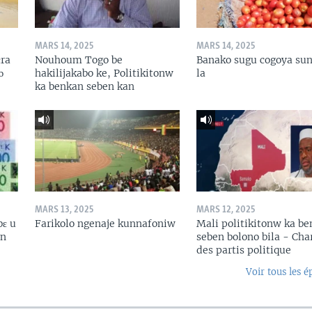
MARS 14, 2025
MARS 14, 2025
ɛra
Nouhoum Togo be
Banako sugu cogoya sun
ɔ
hakilijakabo ke, Politikitonw
la
ka benkan seben kan
MARS 13, 2025
MARS 12, 2025
bɛ u
Farikolo ngenaje kunnafoniw
Mali politikitonw ka b
in
seben bolono bila - Cha
des partis politique
Voir tous les é