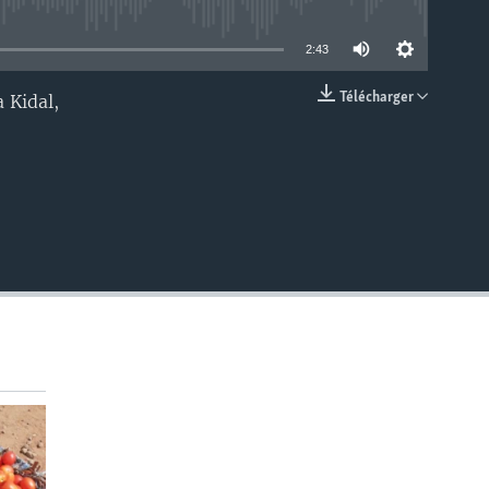
able
2:43
Télécharger
 Kidal,
EMBED