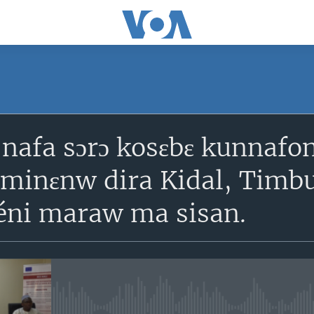
SUBSCRIBE
 nafa sɔrɔ kosɛbɛ kunnaf
S'abonner
, minɛnw dira Kidal, Tim
éni maraw ma sisan.