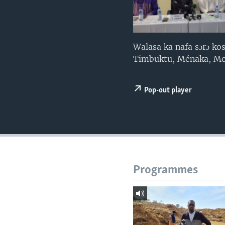
Walasa ka nafa sɔrɔ ko
Timbuktu, Ménaka, Mo
Pop-out player
Programmes