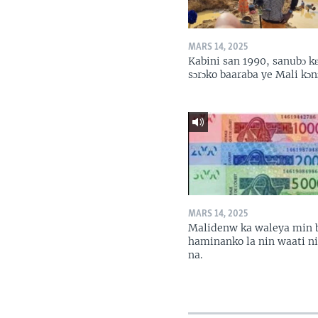
MARS 14, 2025
Kabini san 1990, sanubɔ k
sɔrɔko baaraba ye Mali kɔn
MARS 14, 2025
Malidenw ka waleya min 
haminanko la nin waati n
na.