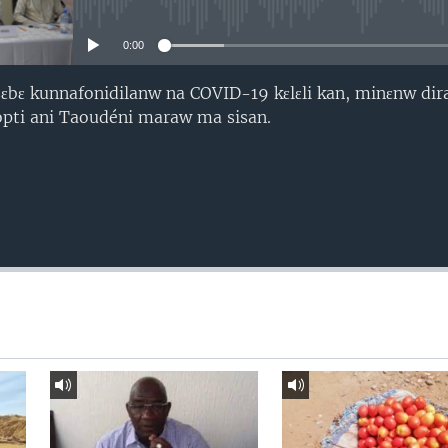
No media source currently avail
0:00
sɛbɛ kunnafonidilanw na COVID-19 kɛlɛli kan, minɛnw dira
pti ani Taoudéni maraw ma sisan.