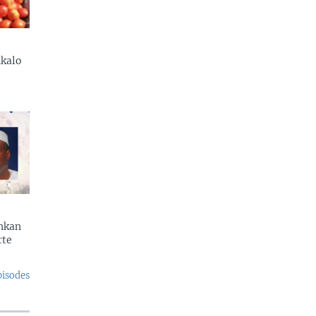
kalo
enkan
rte
pisodes