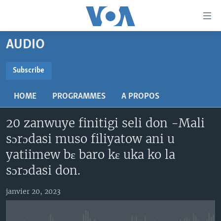
Liens
d'accessibilité
Menu
AUDIO
principal
TV
Retour
RADIO
MALI KURA
Subscribe
à
la
SUBSCRIBE
MALI
MALI KURA
navigation
HOME
PROGRAMMES
A PROPOS
ÉTATS-UNIS
TABALE
principale
S'abonner
Retour
20 zanwuye finitigi seli don -Mali
AN BA FO!
à
Learning English
sɔrɔdasi muso filiyatow ani u
FARAFINA FOLI
la
yatiimew bɛ baro kɛ uka ko la
recherche
SUIVEZ-NOUS
sɔrɔdasi don.
janvier 20, 2023
Langues