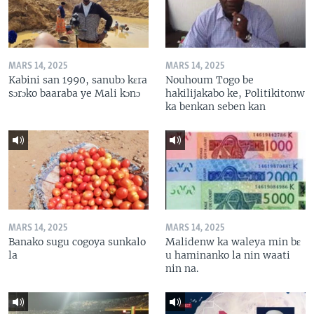
MARS 14, 2025
MARS 14, 2025
Kabini san 1990, sanubɔ kɛra
Nouhoum Togo be
sɔrɔko baaraba ye Mali kɔnɔ
hakilijakabo ke, Politikitonw
ka benkan seben kan
MARS 14, 2025
MARS 14, 2025
Banako sugu cogoya sunkalo
Malidenw ka waleya min bɛ
la
u haminanko la nin waati
nin na.