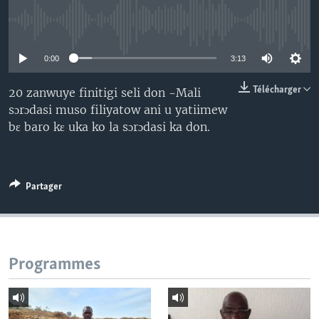
No media source currently available
0:00
3:13
Télécharger
20 zanwuye finitigi seli don -Mali
sɔrɔdasi muso filiyatow ani u yatiimew
bɛ baro kɛ uka ko la sɔrɔdasi ka don.
Partager
Programmes