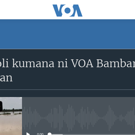
SUBSCRIBE
li kumana ni VOA Bambara
S'abonner
kan
No media source currently avail
0:00