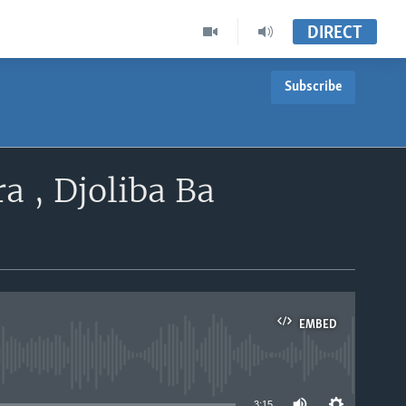
DIRECT
Subscribe
 , Djoliba Ba
EMBED
able
3:15