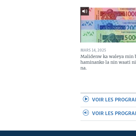
MARS 14, 2025
Malidenw ka waleya min 
haminanko la nin waati n
na.
VOIR LES PROGR
VOIR LES PROGR