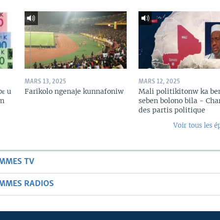
MARS 13, 2025
MARS 12, 2025
bɛ u
Farikolo ngenaje kunnafoniw
Mali politikitonw ka b
in
seben bolono bila - Cha
des partis politique
Voir tous les é
AMMES TV
AMMES RADIOS