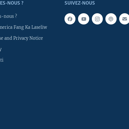
ES-NOUS ?
SUIVEZ-NOUS
s-nous ?
merica Fang Ka Laseliw
e and Privacy Notice
y
ti