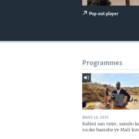
Pop-out player
Programmes
MARS 14, 2025
Kabini san 1990, sanubɔ k
sɔrɔko baaraba ye Mali kɔn