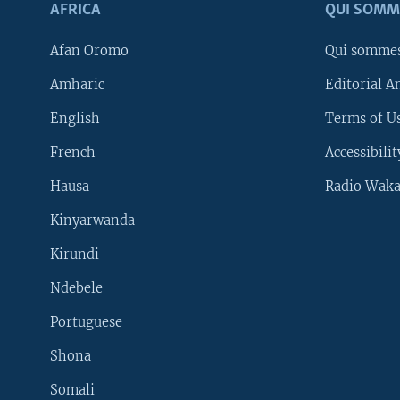
AFRICA
QUI SOMM
Afan Oromo
Qui somme
Amharic
Editorial A
English
Terms of Us
French
Accessibilit
Hausa
Radio Waka
Kinyarwanda
Kirundi
Ndebele
Portuguese
Shona
Learning English
Somali