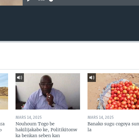
MARS 14, 2025
MARS 14, 2025
ɛra
Nouhoum Togo be
Banako sugu cogoya sun
ɔ
hakilijakabo ke, Politikitonw
la
ka benkan seben kan