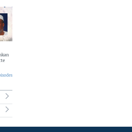
enkan
rte
pisodes