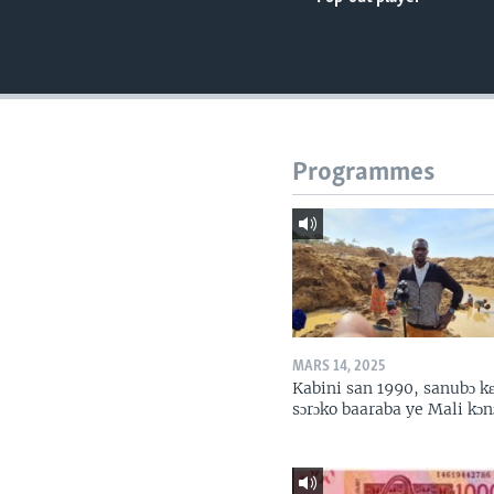
Programmes
MARS 14, 2025
Kabini san 1990, sanubɔ k
sɔrɔko baaraba ye Mali kɔn