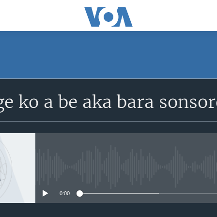
SUBSCRIBE
e ko a be aka bara sonsor
S'abonner
No media source currently avail
0:00