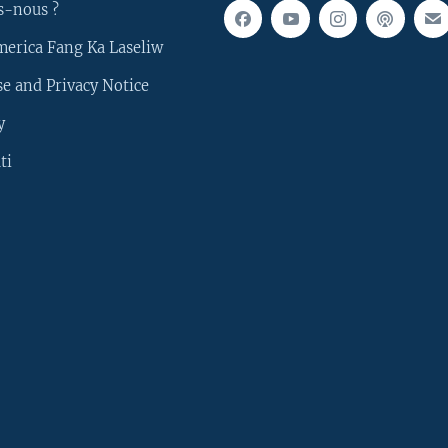
s-nous ?
merica Fang Ka Laseliw
e and Privacy Notice
y
ti