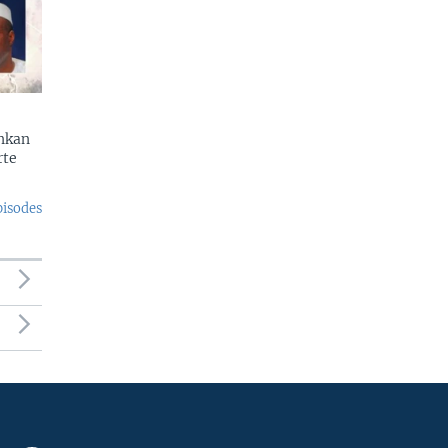
enkan
rte
pisodes