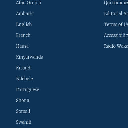
Afan Oromo
Qui somme
Amharic
Editorial A
English
Terms of Us
French
Accessibilit
Hausa
Radio Waka
Kinyarwanda
Kirundi
Ndebele
Portuguese
Shona
Learning English
Somali
SUIVEZ-NOUS
Swahili