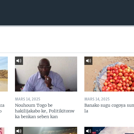
MARS 14, 2025
MARS 14, 2025
ɛra
Nouhoum Togo be
Banako sugu cogoya sun
ɔ
hakilijakabo ke, Politikitonw
la
ka benkan seben kan