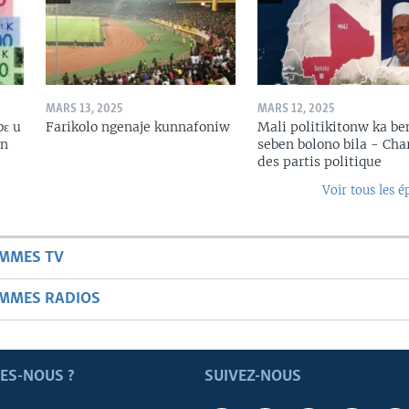
MARS 13, 2025
MARS 12, 2025
bɛ u
Farikolo ngenaje kunnafoniw
Mali politikitonw ka b
in
seben bolono bila - Cha
des partis politique
Voir tous les é
AMMES TV
AMMES RADIOS
ES-NOUS ?
SUIVEZ-NOUS