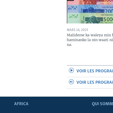
MARS 14, 2025
Malidenw ka waleya min 
haminanko la nin waati n
na.
VOIR LES PROGR
VOIR LES PROGR
AFRICA
QUI SOMM