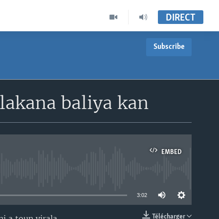
DIRECT
Subscribe
akana baliya kan
EMBED
able
3:02
Télécharger
 a toun yirala