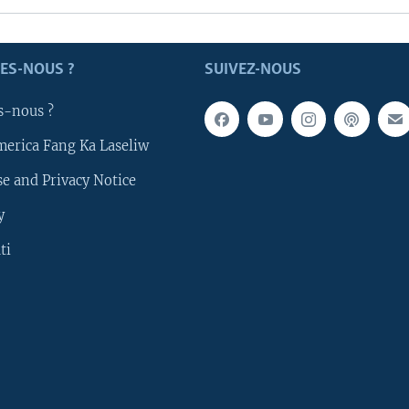
ES-NOUS ?
SUIVEZ-NOUS
s-nous ?
merica Fang Ka Laseliw
e and Privacy Notice
y
ti