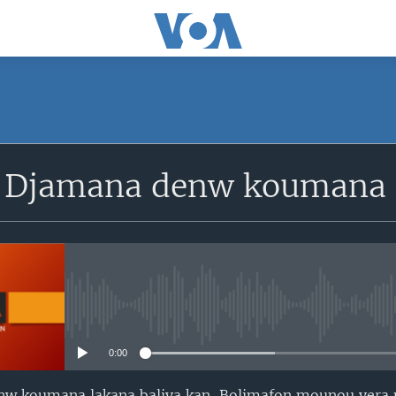
SUBSCRIBE
i Djamana denw koumana l
S'abonner
No media source currently avail
0:00
nw koumana lakana baliya kan, Bolimafon mounou yera ni