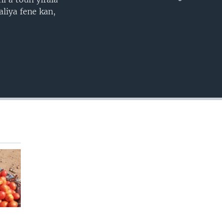
EMBED
liya fene kan,