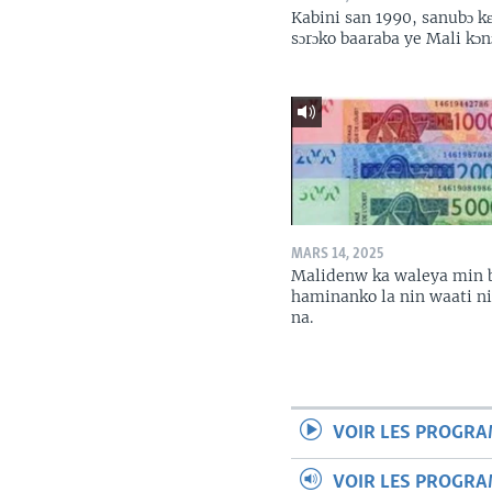
Kabini san 1990, sanubɔ k
sɔrɔko baaraba ye Mali kɔn
MARS 14, 2025
Malidenw ka waleya min 
haminanko la nin waati n
na.
VOIR LES PROGR
VOIR LES PROGR