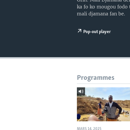
ka fo ko mougou fodo t
mali djamana fan be.
Pop-out player
Programmes
MARS 14, 2025