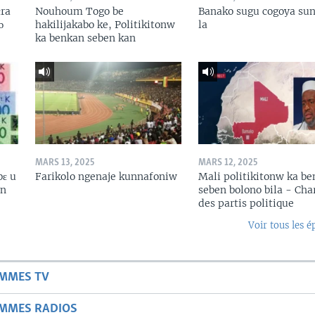
ɛra
Nouhoum Togo be
Banako sugu cogoya sun
ɔ
hakilijakabo ke, Politikitonw
la
ka benkan seben kan
MARS 13, 2025
MARS 12, 2025
bɛ u
Farikolo ngenaje kunnafoniw
Mali politikitonw ka b
in
seben bolono bila - Cha
des partis politique
Voir tous les é
AMMES TV
AMMES RADIOS