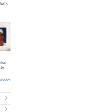
kalo
enkan
rte
pisodes