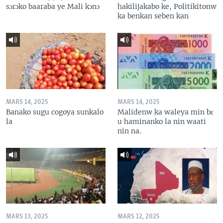
sɔrɔko baaraba ye Mali kɔnɔ
hakilijakabo ke, Politikitonw
ka benkan seben kan
MARS 14, 2025
MARS 14, 2025
Banako sugu cogoya sunkalo
Malidenw ka waleya min bɛ
la
u haminanko la nin waati
nin na.
MARS 13, 2025
MARS 12, 2025