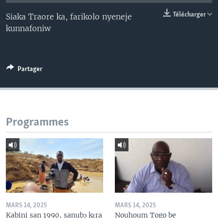
Télécharger
Siaka Traore ka, farikolo nyeneje
kunnafoniw
Partager
Programmes
MARS 14, 2025
MARS 14, 2025
Kabini san 1990, sanubɔ kɛra
Nouhoum Togo be