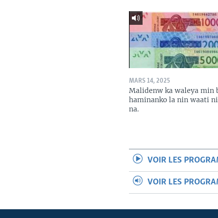
MARS 14, 2025
Malidenw ka waleya min 
haminanko la nin waati n
na.
VOIR LES PROGR
VOIR LES PROGR