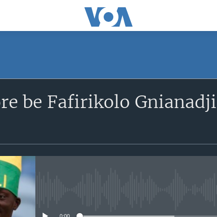
SUBSCRIBE
re be Fafirikolo Gnianad
S'abonner
No media source currently avail
0:00