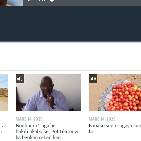
MARS 14, 2025
MARS 14, 2025
ɛra
Nouhoum Togo be
Banako sugu cogoya sun
ɔ
hakilijakabo ke, Politikitonw
la
ka benkan seben kan