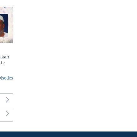
enkan
rte
pisodes