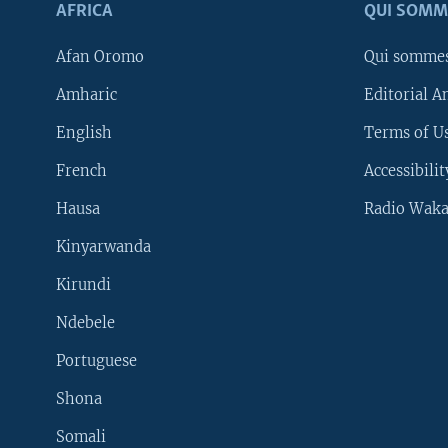
AFRICA
QUI SOMM
Afan Oromo
Qui somme
Amharic
Editorial A
English
Terms of Us
French
Accessibilit
Hausa
Radio Waka
Kinyarwanda
Kirundi
Ndebele
Portuguese
Shona
Learning English
Somali