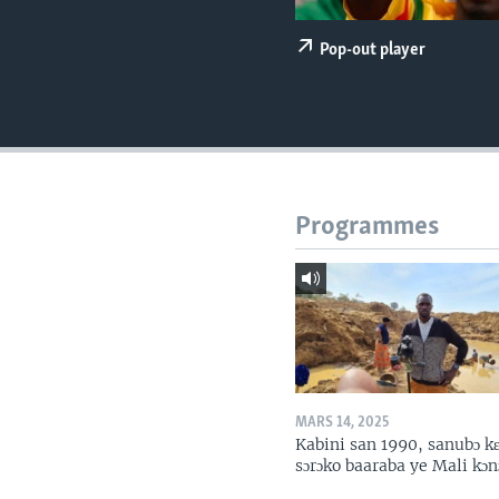
Pop-out player
Programmes
MARS 14, 2025
Kabini san 1990, sanubɔ k
sɔrɔko baaraba ye Mali kɔn