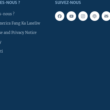
ES-NOUS ?
SUIVEZ-NOUS
s-nous ?
merica Fang Ka Laseliw
e and Privacy Notice
y
ti