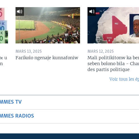
MARS 13, 2025
MARS 12, 2025
bɛ u
Farikolo ngenaje kunnafoniw
Mali politikitonw ka b
in
seben bolono bila - Cha
des partis politique
Voir tous les é
AMMES TV
AMMES RADIOS