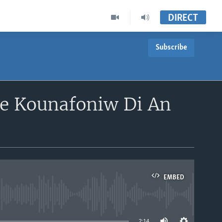
DIRECT
Subscribe
jie Kounafoniw Di An
EMBED
able
2:14