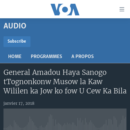
Liens
d'accessibilité
Menu
AUDIO
principal
TV
Retour
RADIO
MALI KURA
Subscribe
à
la
SUBSCRIBE
MALI
MALI KURA
navigation
HOME
PROGRAMMES
A PROPOS
ÉTATS-UNIS
TABALE
principale
S'abonner
Retour
General Amadou Haya Sanogo
AN BA FO!
à
Learning English
tTognonkonw Musow la Kaw
FARAFINA FOLI
la
Wililen ka Jow ko fow U Cew Ka Bila
recherche
SUIVEZ-NOUS
janvier 17, 2018
Langues