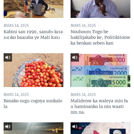
MARS 14, 2025
MARS 14, 2025
Kabini san 1990, sanubɔ kɛra
Nouhoum Togo be
sɔrɔko baaraba ye Mali kɔnɔ
hakilijakabo ke, Politikitonw
ka benkan seben kan
MARS 14, 2025
MARS 14, 2025
Banako sugu cogoya sunkalo
Malidenw ka waleya min bɛ
la
u haminanko la nin waati
nin na.