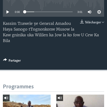
No media source currently available
0:00
3:01
Télécharger
Kassim Trawele ye General Amadou
Haya Sanogo tTognonkonw Musow la
Kaw gninika uka Wililen ka Jow la ko fow U Cew Ka
Bila
Partager
Programmes