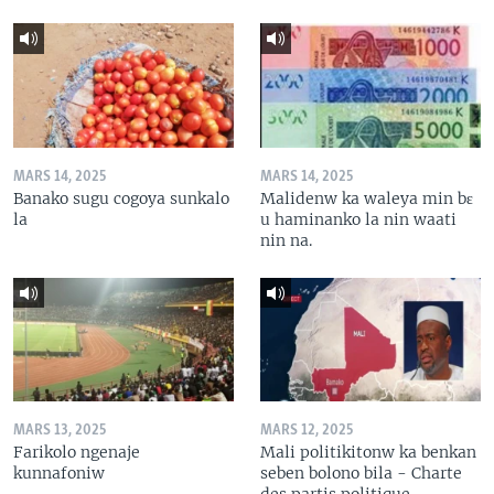
MARS 14, 2025
MARS 14, 2025
Banako sugu cogoya sunkalo
Malidenw ka waleya min bɛ
la
u haminanko la nin waati
nin na.
MARS 13, 2025
MARS 12, 2025
Farikolo ngenaje
Mali politikitonw ka benkan
kunnafoniw
seben bolono bila - Charte