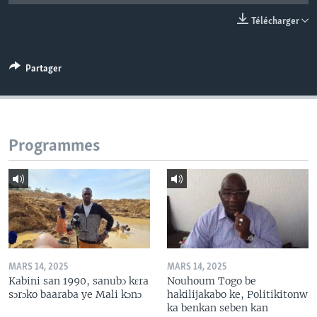
Télécharger
Partager
Programmes
MARS 14, 2025
MARS 14, 2025
Kabini san 1990, sanubɔ kɛra
Nouhoum Togo be
sɔrɔko baaraba ye Mali kɔnɔ
hakilijakabo ke, Politikitonw
ka benkan seben kan