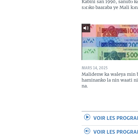
Kabini san 1990, sanubɔ k
sɔrɔko baaraba ye Mali kɔn
MARS 14, 2025
Malidenw ka waleya min 
haminanko la nin waati n
na.
VOIR LES PROGR
VOIR LES PROGR