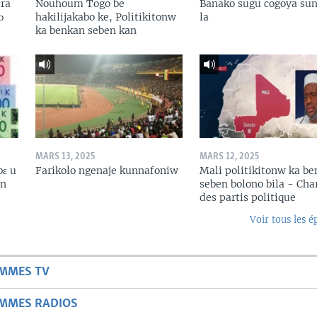
ɛra
Nouhoum Togo be
Banako sugu cogoya sun
ɔ
hakilijakabo ke, Politikitonw
la
ka benkan seben kan
MARS 13, 2025
MARS 12, 2025
bɛ u
Farikolo ngenaje kunnafoniw
Mali politikitonw ka b
in
seben bolono bila - Cha
des partis politique
Voir tous les é
AMMES TV
AMMES RADIOS