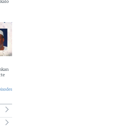
kalo
enkan
rte
pisodes