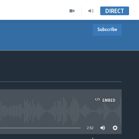
DIRECT
Subscribe
EMBED
able
2:52