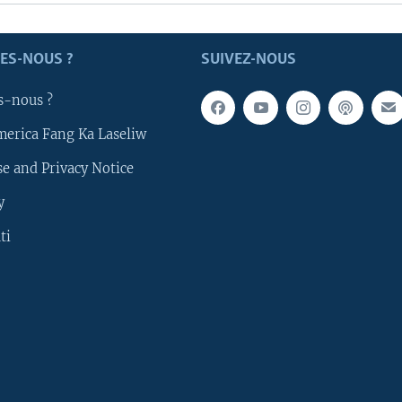
ES-NOUS ?
SUIVEZ-NOUS
s-nous ?
merica Fang Ka Laseliw
e and Privacy Notice
y
ti