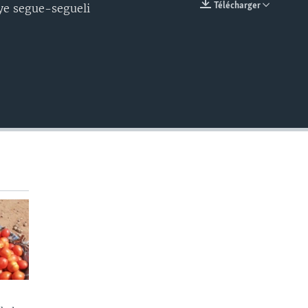
Télécharger
ye segue-segueli
EMBED