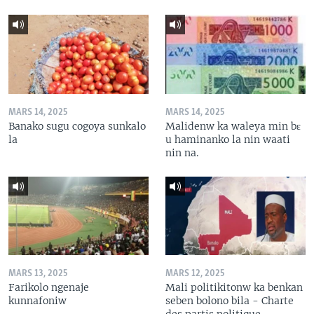
MARS 14, 2025
MARS 14, 2025
Banako sugu cogoya sunkalo
Malidenw ka waleya min bɛ
la
u haminanko la nin waati
nin na.
MARS 13, 2025
MARS 12, 2025
Farikolo ngenaje
Mali politikitonw ka benkan
kunnafoniw
seben bolono bila - Charte