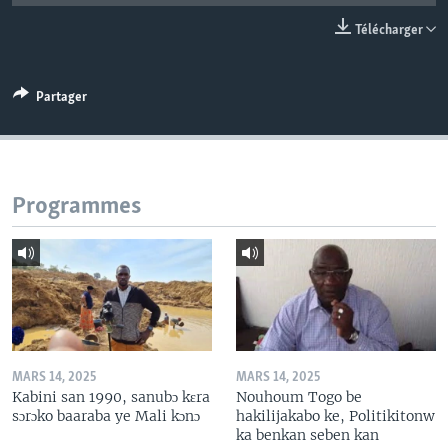
Télécharger
Partager
Programmes
MARS 14, 2025
MARS 14, 2025
Kabini san 1990, sanubɔ kɛra
Nouhoum Togo be
sɔrɔko baaraba ye Mali kɔnɔ
hakilijakabo ke, Politikitonw
ka benkan seben kan