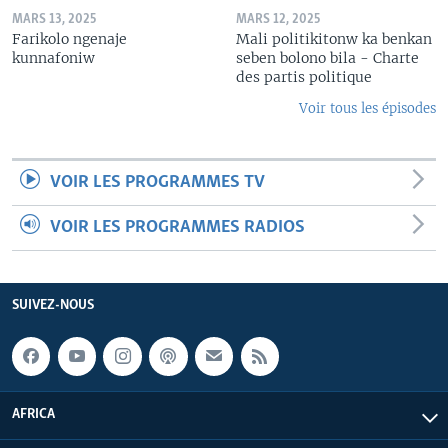
MARS 13, 2025
MARS 12, 2025
Farikolo ngenaje
Mali politikitonw ka benkan
kunnafoniw
seben bolono bila - Charte
des partis politique
Voir tous les épisodes
VOIR LES PROGRAMMES TV
VOIR LES PROGRAMMES RADIOS
SUIVEZ-NOUS
AFRICA