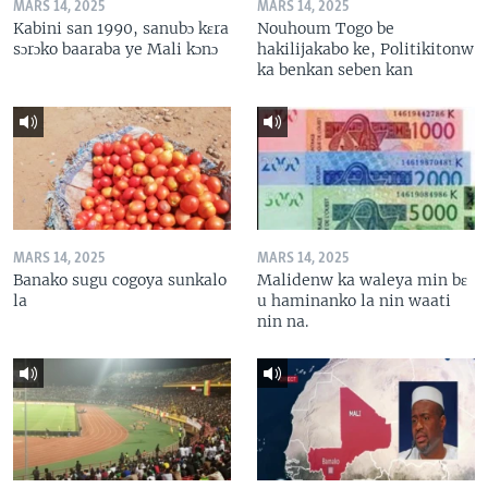
MARS 14, 2025
MARS 14, 2025
Kabini san 1990, sanubɔ kɛra
Nouhoum Togo be
sɔrɔko baaraba ye Mali kɔnɔ
hakilijakabo ke, Politikitonw
ka benkan seben kan
MARS 14, 2025
MARS 14, 2025
Banako sugu cogoya sunkalo
Malidenw ka waleya min bɛ
la
u haminanko la nin waati
nin na.