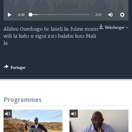
No media source currently available
0:00
2:07
Télécharger
Alidou Ouedrago bɛ laseli kɛ fulaw munu
wili la kabɔ u sigui zɔrɔ balahu kɔsɔ Mali
la
Partager
Programmes