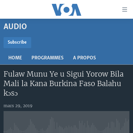
Liens
d'accessibilité
Menu
AUDIO
principal
TV
Retour
RADIO
MALI KURA
Subscribe
à
la
SUBSCRIBE
MALI
MALI KURA
navigation
HOME
PROGRAMMES
A PROPOS
ÉTATS-UNIS
TABALE
principale
S'abonner
Retour
Fulaw Munu Ye u Sigui Yorow Bila
AN BA FO!
à
Learning English
Mali la Kana Burkina Faso Balahu
FARAFINA FOLI
la
kɔsɔ
recherche
SUIVEZ-NOUS
mars 29, 2019
Langues