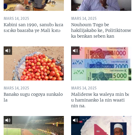
MARS 14, 2025
MARS 14, 2025
Kabini san 1990, sanubɔ kɛra
Nouhoum Togo be
sɔrɔko baaraba ye Mali kɔnɔ
hakilijakabo ke, Politikitonw
ka benkan seben kan
MARS 14, 2025
MARS 14, 2025
Banako sugu cogoya sunkalo
Malidenw ka waleya min bɛ
la
u haminanko la nin waati
nin na.