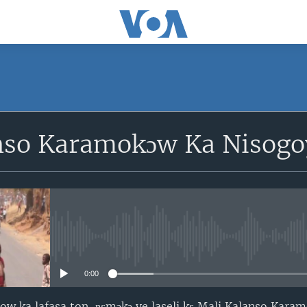
SUBSCRIBE
nso Karamokɔw Ka Nisogo
S'abonner
No media source currently avail
0:00
w ka lafasa ton, ɲɛmɔkɔ ye laseli kɛ Mali Kalanso Kara