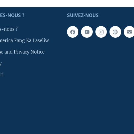
ES-NOUS ?
SUIVEZ-NOUS
s-nous ?
merica Fang Ka Laseliw
e and Privacy Notice
y
ti