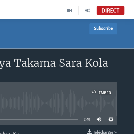
DIRECT
Subscribe
ya Takama Sara Kola
EMBED
able
2:48
Télécharger
mokɔw Ka