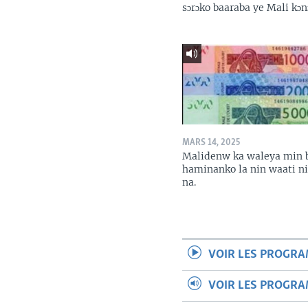
sɔrɔko baaraba ye Mali kɔn
MARS 14, 2025
Malidenw ka waleya min 
haminanko la nin waati n
na.
VOIR LES PROGR
VOIR LES PROGR