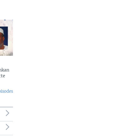
enkan
rte
pisodes