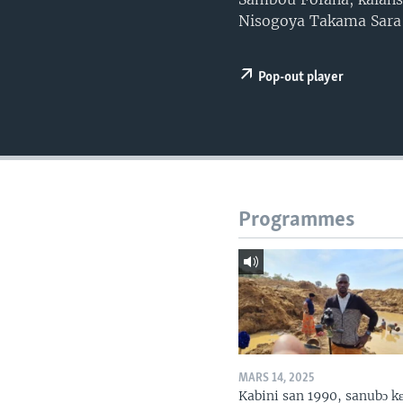
Nisogoya Takama Sara
Pop-out player
Programmes
MARS 14, 2025
Kabini san 1990, sanubɔ k