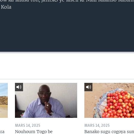
 Kola
MARS 14, 2025
MARS 14, 2025
ɛra
Nouhoum Togo be
Banako sugu cogoya sun