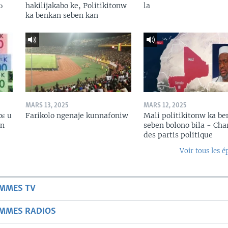
ɔ
hakilijakabo ke, Politikitonw
la
ka benkan seben kan
MARS 13, 2025
MARS 12, 2025
bɛ u
Farikolo ngenaje kunnafoniw
Mali politikitonw ka b
in
seben bolono bila - Cha
des partis politique
Voir tous les é
AMMES TV
AMMES RADIOS