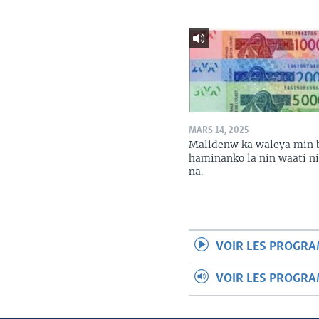
MARS 14, 2025
Malidenw ka waleya min 
haminanko la nin waati n
na.
VOIR LES PROGR
VOIR LES PROGR