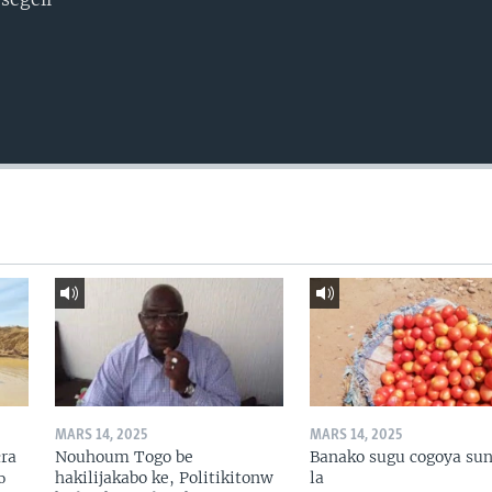
MARS 14, 2025
MARS 14, 2025
ɛra
Nouhoum Togo be
Banako sugu cogoya sun
ɔ
hakilijakabo ke, Politikitonw
la