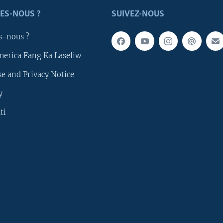
ES-NOUS ?
SUIVEZ-NOUS
s-nous ?
merica Fang Ka Laseliw
e and Privacy Notice
y
ti