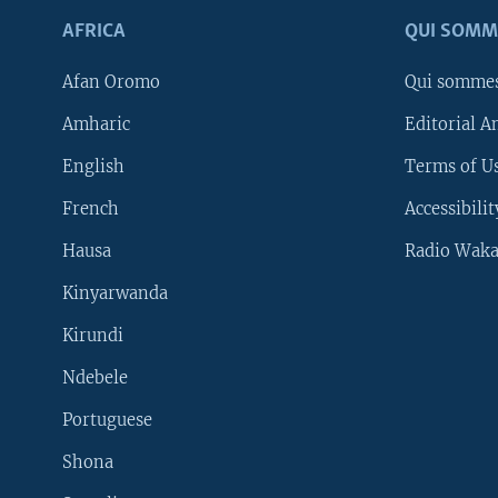
AFRICA
QUI SOMM
Afan Oromo
Qui somme
Amharic
Editorial A
English
Terms of Us
French
Accessibilit
Hausa
Radio Waka
Kinyarwanda
Kirundi
Ndebele
Portuguese
Shona
Learning English