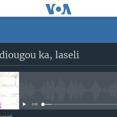
SUBSCRIBE
iougou ka, laseli
S'abonner
No media source currently avail
0:00
segeli