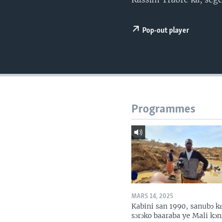
Pop-out player
Programmes
MARS 14, 2025
Kabini san 1990, sanubɔ k
sɔrɔko baaraba ye Mali kɔn