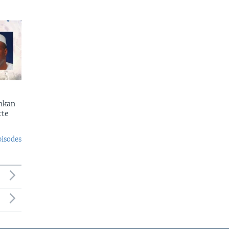
enkan
rte
pisodes