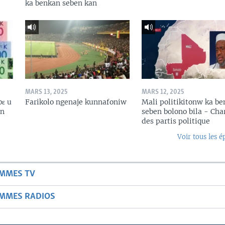
ka benkan seben kan
MARS 13, 2025
MARS 12, 2025
bɛ u
Farikolo ngenaje kunnafoniw
Mali politikitonw ka b
in
seben bolono bila - Cha
des partis politique
Voir tous les é
AMMES TV
AMMES RADIOS