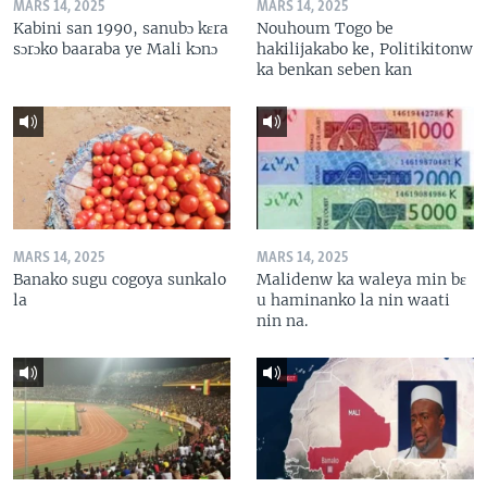
MARS 14, 2025
MARS 14, 2025
Kabini san 1990, sanubɔ kɛra
Nouhoum Togo be
sɔrɔko baaraba ye Mali kɔnɔ
hakilijakabo ke, Politikitonw
ka benkan seben kan
MARS 14, 2025
MARS 14, 2025
Banako sugu cogoya sunkalo
Malidenw ka waleya min bɛ
la
u haminanko la nin waati
nin na.