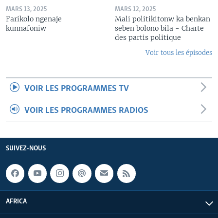
MARS 13, 2025
MARS 12, 2025
Farikolo ngenaje
Mali politikitonw ka benkan
kunnafoniw
seben bolono bila - Charte
des partis politique
Voir tous les épisodes
VOIR LES PROGRAMMES TV
VOIR LES PROGRAMMES RADIOS
SUIVEZ-NOUS
AFRICA