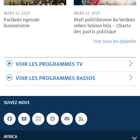
MARS 13, 2025
MARS 12, 2025
Farikolo ngenaje
Mali politikitonw ka benkan
kunnafoniw
seben bolono bila - Charte
des partis politique
Voir tous les épisodes
VOIR LES PROGRAMMES TV
VOIR LES PROGRAMMES RADIOS
SUIVEZ-NOUS
AFRICA