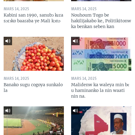
MARS 14, 2025
MARS 14, 2025
Kabini san 1990, sanubɔ kɛra
Nouhoum Togo be
sɔrɔko baaraba ye Mali kɔnɔ
hakilijakabo ke, Politikitonw
ka benkan seben kan
MARS 14, 2025
MARS 14, 2025
Banako sugu cogoya sunkalo
Malidenw ka waleya min bɛ
la
u haminanko la nin waati
nin na.