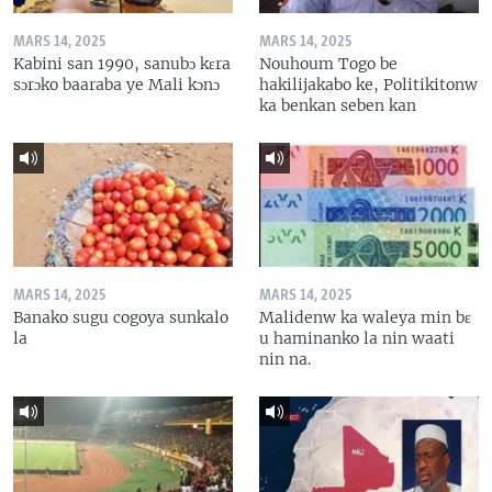
MARS 14, 2025
MARS 14, 2025
Kabini san 1990, sanubɔ kɛra
Nouhoum Togo be
sɔrɔko baaraba ye Mali kɔnɔ
hakilijakabo ke, Politikitonw
ka benkan seben kan
MARS 14, 2025
MARS 14, 2025
Banako sugu cogoya sunkalo
Malidenw ka waleya min bɛ
la
u haminanko la nin waati
nin na.