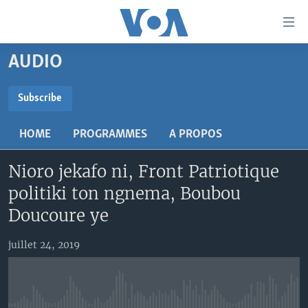
Liens
d'accessibilité
Menu
AUDIO
principal
TV
Retour
RADIO
MALI KURA
Subscribe
à
la
SUBSCRIBE
MALI
MALI KURA
navigation
HOME
PROGRAMMES
A PROPOS
ÉTATS-UNIS
TABALE
principale
S'abonner
Retour
Nioro jekafo ni, Front Patriotique
AN BA FO!
à
Learning English
politiki ton ngnema, Boubou
FARAFINA FOLI
la
Doucoure ye
recherche
SUIVEZ-NOUS
juillet 24, 2019
Langues