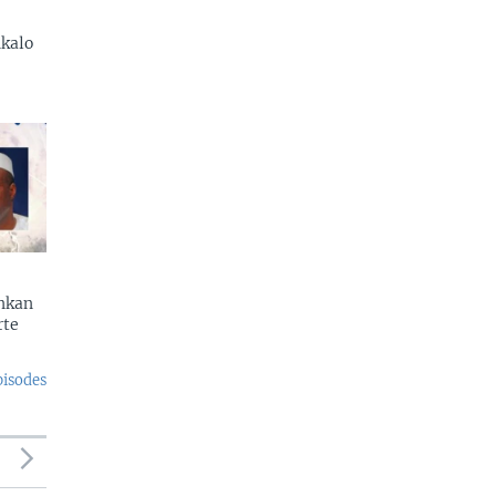
kalo
enkan
rte
pisodes