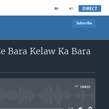
DIRECT
Subscribe
Ce Bara Kelaw Ka Bara
EMBED
able
2:13