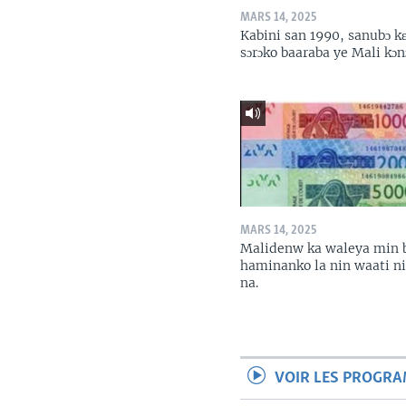
MARS 14, 2025
Kabini san 1990, sanubɔ k
sɔrɔko baaraba ye Mali kɔn
MARS 14, 2025
Malidenw ka waleya min 
haminanko la nin waati n
na.
VOIR LES PROGR