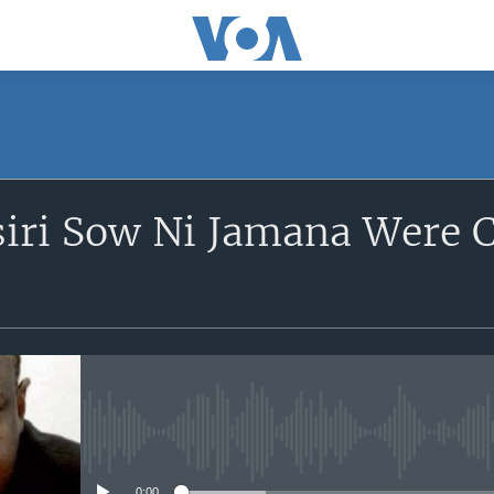
SUBSCRIBE
siri Sow Ni Jamana Were 
S'abonner
No media source currently avail
0:00