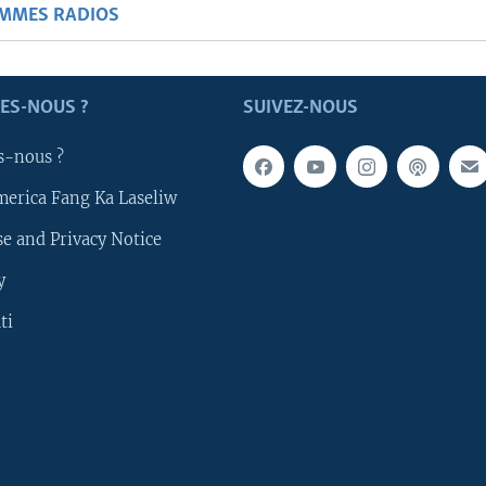
AMMES RADIOS
ES-NOUS ?
SUIVEZ-NOUS
s-nous ?
merica Fang Ka Laseliw
e and Privacy Notice
y
ti