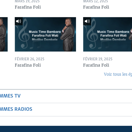
MARS 19, 2025
MARS 12, 2025
Farafina Foli
Farafina Foli
FÉVRIER 26, 2025
FÉVRIER 19, 2025
Farafina Foli
Farafina Foli
Voir tous les é
AMMES TV
AMMES RADIOS