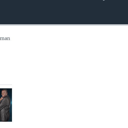
EMBED
w man