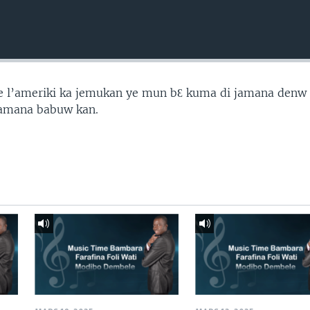
 de l’ameriki ka jemukan ye mun bƐ kuma di jamana den
 jamana babuw kan.