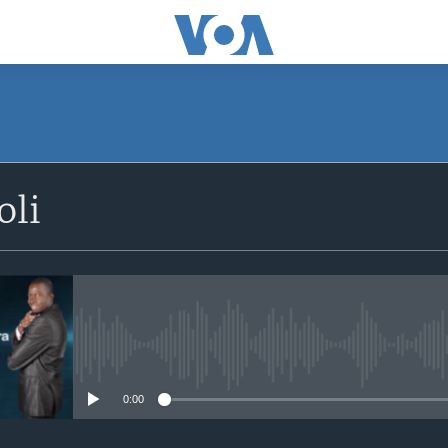
SUBSCRIBE
oli
S'abonner
No media source currently avail
0:00