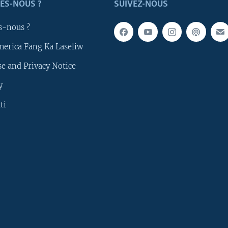
ES-NOUS ?
SUIVEZ-NOUS
s-nous ?
merica Fang Ka Laseliw
e and Privacy Notice
y
ti