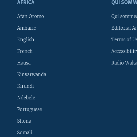
AFRICA
QUI SOMM
Afan Oromo
Qui somme
Amharic
Editorial A
English
Terms of Us
French
Accessibilit
Hausa
Radio Waka
Kinyarwanda
Kirundi
Ndebele
Portuguese
Shona
Learning English
Somali