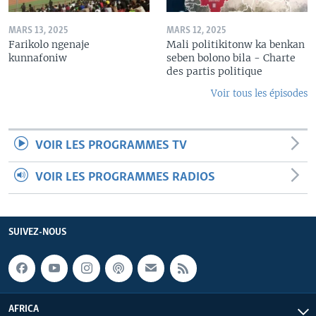
MARS 13, 2025
MARS 12, 2025
Farikolo ngenaje
Mali politikitonw ka benkan
kunnafoniw
seben bolono bila - Charte
des partis politique
Voir tous les épisodes
VOIR LES PROGRAMMES TV
VOIR LES PROGRAMMES RADIOS
SUIVEZ-NOUS
AFRICA