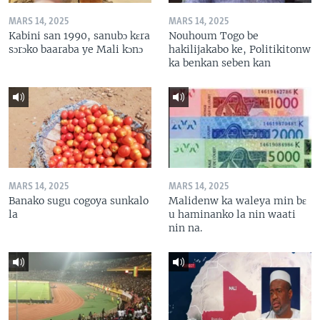
MARS 14, 2025
MARS 14, 2025
Kabini san 1990, sanubɔ kɛra
Nouhoum Togo be
sɔrɔko baaraba ye Mali kɔnɔ
hakilijakabo ke, Politikitonw
ka benkan seben kan
MARS 14, 2025
MARS 14, 2025
Banako sugu cogoya sunkalo
Malidenw ka waleya min bɛ
la
u haminanko la nin waati
nin na.