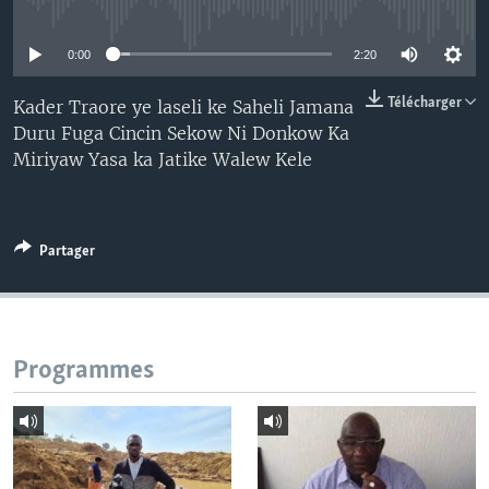
No media source currently available
0:00
2:20
Télécharger
Kader Traore ye laseli ke Saheli Jamana
Duru Fuga Cincin Sekow Ni Donkow Ka
Miriyaw Yasa ka Jatike Walew Kele
Partager
Programmes