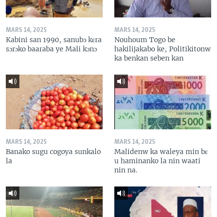
MARS 14, 2025
MARS 14, 2025
Kabini san 1990, sanubɔ kɛra
Nouhoum Togo be
sɔrɔko baaraba ye Mali kɔnɔ
hakilijakabo ke, Politikitonw
ka benkan seben kan
MARS 14, 2025
MARS 14, 2025
Banako sugu cogoya sunkalo
Malidenw ka waleya min bɛ
la
u haminanko la nin waati
nin na.