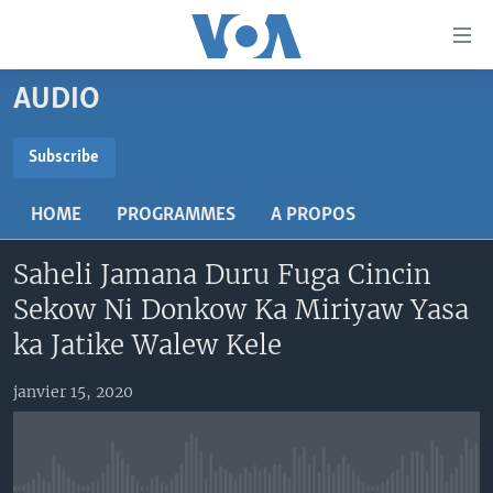
Liens
d'accessibilité
Menu
AUDIO
principal
TV
Retour
RADIO
MALI KURA
Subscribe
à
la
SUBSCRIBE
MALI
MALI KURA
navigation
HOME
PROGRAMMES
A PROPOS
ÉTATS-UNIS
TABALE
principale
S'abonner
Retour
Saheli Jamana Duru Fuga Cincin
AN BA FO!
à
Learning English
Sekow Ni Donkow Ka Miriyaw Yasa
FARAFINA FOLI
la
ka Jatike Walew Kele
recherche
SUIVEZ-NOUS
janvier 15, 2020
Langues