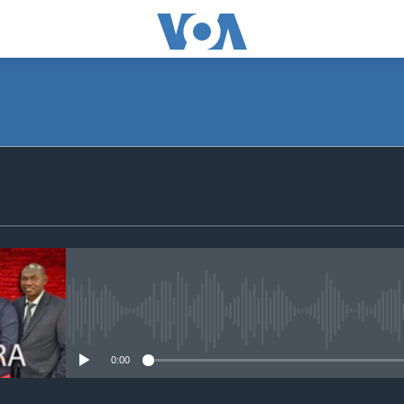
SUBSCRIBE
S'abonner
No media source currently avail
0:00