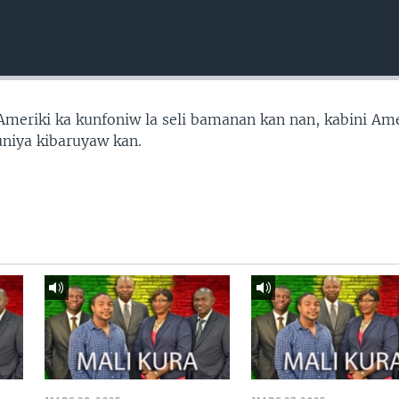
’Ameriki ka kunfoniw la seli bamanan kan nan, kabini Ame
uniya kibaruyaw kan.