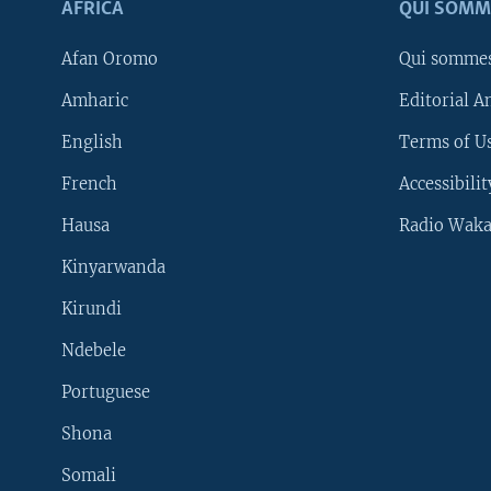
AFRICA
QUI SOMM
Afan Oromo
Qui somme
Amharic
Editorial A
English
Terms of Us
French
Accessibilit
Hausa
Radio Waka
Kinyarwanda
Kirundi
Ndebele
Portuguese
Shona
Learning English
Somali