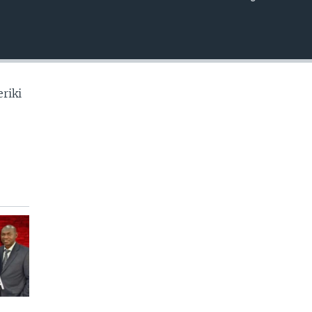
EMBED
riki