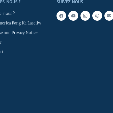
ES-NOUS ?
SUIVEZ-NOUS
s-nous ?
merica Fang Ka Laseliw
e and Privacy Notice
y
ti