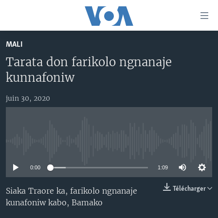
Liens
d'accessibilité
Menu
MALI
principal
TV
Tarata don farikolo ngnanaje
Retour
RADIO
MALI KURA
à
kunnafoniw
la
MALI
MALI KURA
navigation
juin 30, 2020
ÉTATS-UNIS
TABALE
principale
Retour
AN BA FO!
à
Learning English
FARAFINA FOLI
la
No media source currently available
recherche
SUIVEZ-NOUS
0:00
1:09
Télécharger
Siaka Traore ka, farikolo ngnanaje
kunafoniw kabo, Bamako
Langues