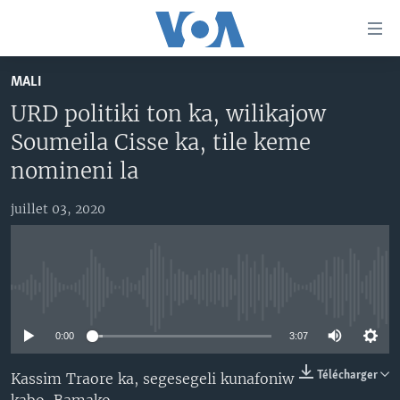
Liens
d'accessibilité
Menu
MALI
principal
TV
URD politiki ton ka, wilikajow
Retour
RADIO
MALI KURA
à
Soumeila Cisse ka, tile keme
la
MALI
MALI KURA
nomineni la
navigation
ÉTATS-UNIS
TABALE
principale
juillet 03, 2020
Retour
AN BA FO!
à
Learning English
FARAFINA FOLI
la
recherche
SUIVEZ-NOUS
No media source currently available
0:00
3:07
Langues
Télécharger
Kassim Traore ka, segesegeli kunafoniw