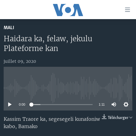
Liens
d'accessibilité
Menu
MALI
principal
TV
Haidara ka, felaw, jekulu
Retour
RADIO
MALI KURA
à
Plateforme kan
la
MALI
MALI KURA
navigation
juillet 09, 2020
ÉTATS-UNIS
TABALE
principale
Retour
AN BA FO!
à
Learning English
FARAFINA FOLI
la
No media source currently available
recherche
SUIVEZ-NOUS
0:00
1:11
Télécharger
Kassim Traore ka, segesegeli kunafoniw
kabo, Bamako
Langues