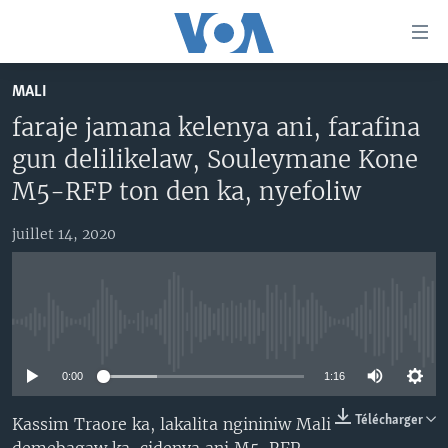
Liens
d'accessibilité
Menu
MALI
principal
TV
faraje jamana kelenya ani, farafina
Retour
RADIO
MALI KURA
à
gun delilikelaw, Souleymane Kone
la
MALI
MALI KURA
M5-RFP ton den ka, nyefoliw
navigation
ÉTATS-UNIS
TABALE
principale
juillet 14, 2020
Retour
AN BA FO!
à
Learning English
FARAFINA FOLI
la
recherche
SUIVEZ-NOUS
No media source currently available
0:00
1:16
Langues
Télécharger
Kassim Traore ka, lakalita ngininiw Mali