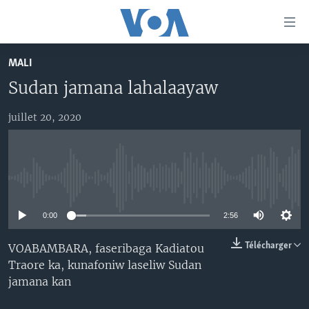
Liens
d'accessibilité
Menu
MALI
principal
TV
Sudan jamana lahalaayaw
Retour
RADIO
MALI KURA
à
la
juillet 20, 2020
MALI
MALI KURA
navigation
ÉTATS-UNIS
TABALE
principale
Retour
AN BA FO!
à
Learning English
No media source currently available
FARAFINA FOLI
la
recherche
0:00
2:56
SUIVEZ-NOUS
Télécharger
VOABAMBARA, faseribaga Kadiatou
Traore ka, kunafoniw laseliw Sudan
jamana kan
Langues