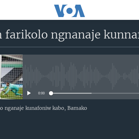
n farikolo ngnanaje kunn
No media source currently avail
0:00
olo nganaje kunafoniw kabo, Bamako