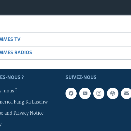
AMMES TV
AMMES RADIOS
ES-NOUS ?
SUIVEZ-NOUS
s-nous ?
merica Fang Ka Laseliw
e and Privacy Notice
y