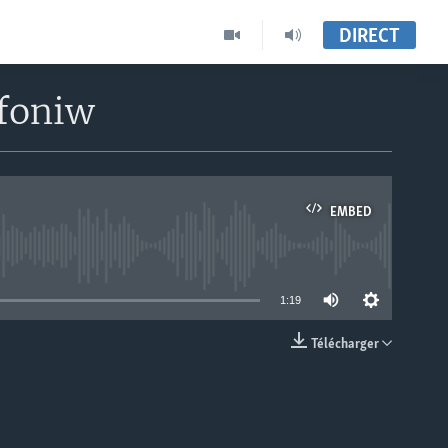
DIRECT
afoniw
EMBED
able
1:19
Télécharger
EMBED