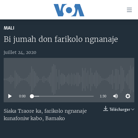
Liens
d'accessibilité
Menu
MALI
principal
TV
Bi jumah don farikolo ngnanaje
Retour
RADIO
MALI KURA
à
la
juillet 24, 2020
MALI
MALI KURA
navigation
ÉTATS-UNIS
TABALE
principale
Retour
AN BA FO!
à
Learning English
No media source currently available
FARAFINA FOLI
la
recherche
0:00
1:30
SUIVEZ-NOUS
Télécharger
Siaka Traore ka, farikolo ngnanaje
kunafoniw kabo, Bamako
Langues