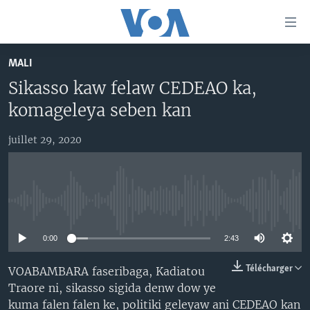
Liens
d'accessibilité
Menu
MALI
principal
TV
Sikasso kaw felaw CEDEAO ka,
Retour
RADIO
MALI KURA
à
komageleya seben kan
la
MALI
MALI KURA
navigation
juillet 29, 2020
ÉTATS-UNIS
TABALE
principale
Retour
AN BA FO!
à
Learning English
FARAFINA FOLI
la
No media source currently available
recherche
SUIVEZ-NOUS
0:00
2:43
Télécharger
VOABAMBARA faseribaga, Kadiatou
Traore ni, sikasso sigida denw dow ye
Langues
kuma falen falen ke, politiki geleyaw ani CEDEAO kan