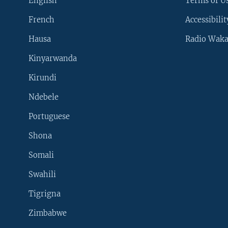
English
Terms of Us
French
Accessibilit
Hausa
Radio Waka
Kinyarwanda
Kirundi
Ndebele
Portuguese
Shona
Learning English
Somali
SUIVEZ-NOUS
Swahili
Tigrigna
Zimbabwe
Langues