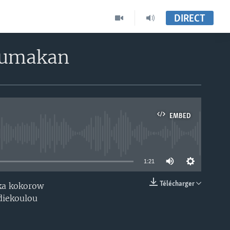
DIRECT
oumakan
EMBED
able
1:21
Télécharger
 ka kokorow
EMBED
diekoulou