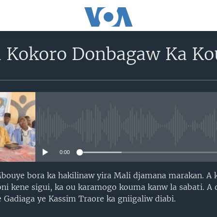
a Kokoro Donbagaw Ka K
No media source currently avail
0:00
 Mbouye bora ka hakilinaw yira Mali djamana marakan. A
i kene sigui, ka ou karamogo kouma kanw la sabati. A 
Gadiaga ye Kassim Traore ka gniigaliw diabi.