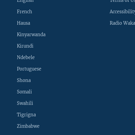
English
Terms of Us
French
Accessibilit
Hausa
Radio Waka
Kinyarwanda
Kirundi
Ndebele
Portuguese
Shona
Learning English
Somali
SUIVEZ-NOUS
Swahili
Tigrigna
Zimbabwe
Langues