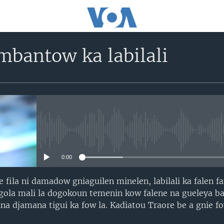
mbantow ka labilali
No media source currently avail
0:00
ila ni damadow gniaguilen minelen, labilali ka falen f
la mali la dogokoun temenin kow falene na gueleya ba
ina djamana tigui ka fow la. Kadiatou Traore be a gnie f