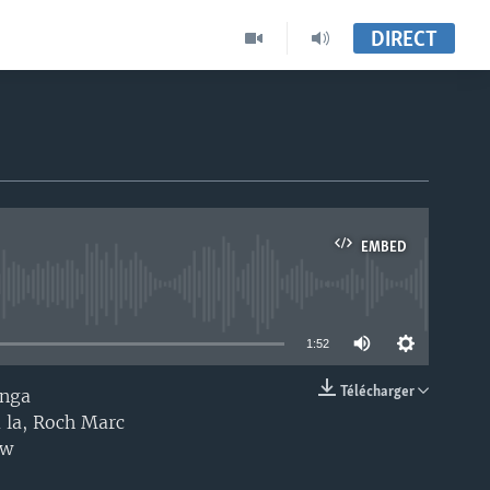
DIRECT
EMBED
able
1:52
Télécharger
anga
EMBED
 la, Roch Marc
ow