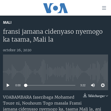
Liens
d'accessibilité
Menu
MALI
principal
TV
fransi jamana cidenyaso nyemogo
Retour
RADIO
MALI KURA
à
ka taama, Mali la
la
MALI
MALI KURA
navigation
octobre 26, 2020
ÉTATS-UNIS
TABALE
principale
Retour
AN BA FO!
à
Learning English
FARAFINA FOLI
la
No media source currently available
recherche
SUIVEZ-NOUS
0:00
3:22
Télécharger
VOABAMBARA faseribaga Mohamed
Toure ni, Nouhoum Togo masala Fransi
Langues
jamana cidenyaso nyemogo ka, taama Mali la, ani