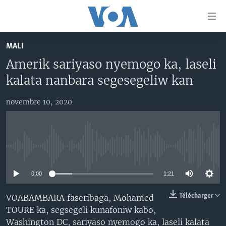
Liens
d'accessibilité
Menu
MALI
principal
TV
Amerik sariyaso nyemogo ka, laseli
Retour
RADIO
MALI KURA
à
kalata nanbara segesegeliw kan
la
MALI
MALI KURA
navigation
novembre 10, 2020
ÉTATS-UNIS
TABALE
principale
Retour
AN BA FO!
à
Learning English
FARAFINA FOLI
la
No media source currently available
recherche
SUIVEZ-NOUS
0:00
1:21
Télécharger
VOABAMBARA faseribaga, Mohamed
TOURE ka, segsegeli kunafoniw kabo,
Langues
Washington DC, sariyaso nyemogo ka, laseli kalata