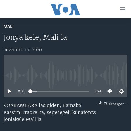
Liens
d'accessibilité
Menu
MALI
principal
TV
Jonya kele, Mali la
Retour
RADIO
MALI KURA
à
la
novembre 10, 2020
MALI
MALI KURA
navigation
ÉTATS-UNIS
TABALE
principale
Retour
AN BA FO!
à
Learning English
No media source currently available
FARAFINA FOLI
la
recherche
0:00
2:24
SUIVEZ-NOUS
Télécharger
VOABAMBARA lasigiden, Bamako
Kassim Traore ka, segesegeli kunafoniw
joniakele Mali la
Langues